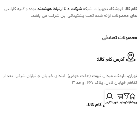
کام کالا
فروشگاه تجهیزات شبکه
شرکت داتا ارتباط هوشمند
بوده و کلیه گارانتی
های محصولات ارائه شده تحت پشتیبانی این شرکت می باشد.
محصولات تصادفی
آدرس کام کالا:
تهران، نارمک، میدان نبوت (هفت حوض)، ابتدای خیابان جانبازان شرقی، بعد از
تقاطع خیابان لادن، پلاک ۴۶۷، واحد ۳
روشگاه
فیلترها
سبد خرید
حساب کاربری من
تلفن تماس کام کالا:
982175074030+
فروش و پشتیبانی : داخلی 19 الی 28