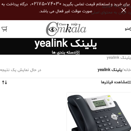
02175074030
برای خرید و استعلام قیمت تماس بگیرید
، درگاه پرداخت به
رد کردن به ناوبری
صورت موقت غیر فعال می باشد.
رد کردن به محتوای اصلی
منو
یلینک yealink
دسته بندی ها
یلینک yealink
خانه
/
یلینک yealink
در حال نمایش یک نتیجه
مشاهده فیلترها