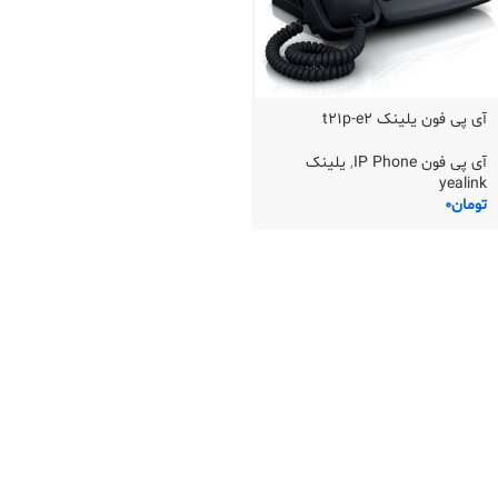
آی پی فون یلینک t21p-e2
آی پی فون IP Phone
,
یلینک
yealink
تومان
0