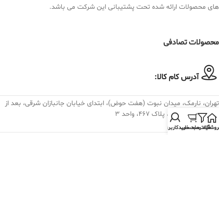
های محصولات ارائه شده تحت پشتیبانی این شرکت می باشد.
محصولات تصادفی
آدرس کام کالا:
تهران، نارمک، میدان نبوت (هفت حوض)، ابتدای خیابان جانبازان شرقی، بعد از
تقاطع خیابان لادن، پلاک ۴۶۷، واحد ۳
روشگاه
فیلترها
سبد خرید
حساب کاربری من
تلفن تماس کام کالا:
982175074030+
فروش و پشتیبانی : داخلی 19 الی 28
پست الکترونیک کام کالا