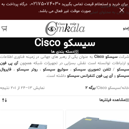
02175074030
برای خرید و استعلام قیمت تماس بگیرید
، درگاه پرداخت به
رد کردن به ناوبری
صورت موقت غیر فعال می باشد.
رد کردن به محتوای اصلی
منو
سیسکو Cisco
دسته بندی ها
رکت
سیسکو Cisco
به عنوان یکی از رهبر های جهانی در زمینه فناوری اطلاعات
 ارتباطات توانسته است نقش بسزایی در تجهیزات شبکه همچون
آی پی فون
یسکو
/
تلفن تصویری سیسکو
،
سوئیچ سیسکو
،
روتر سیسکو
،
فایروال
سیسکو
و
آی پی فون کنفرانس سیسکو
داشته است.
خانه
/
سیسکو Cisco
/
برگه 2
نمایش 13–24 از 201 نتیجه
مشاهده فیلترها