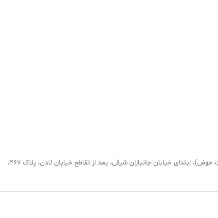
تهران، نارمک، میدان نبوت (هفت حوض)، ابتدای خیابان جانبازان شرقی، بعد از تقاطع خیابان لادن، پلاک ۴۶۷،