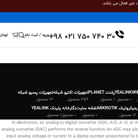
 غیر فعال می باشد.
+98 021 750 740 30
ورود / ثبت نام
تومان
WI
YEALINK
پلنت PLANET
تجهیزات اکتیو شبکه
تجهیزات پسیو شبکه
0 محصول
1 محصول
359 محصول
13 محصول
میکروتیک MIKROTIK
نقشه سایت
نگارخانه
یلینک YEALINK
12 محصول
0 محصول
0 محصول
1 محصول
In electronics, an analog-to-digital converter (ADC, A/D, A–D, or A-
analog converter (DAC) performs the reverse function.An ADC may also
input analog voltage or current to a digital number proportional to t