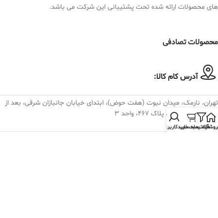
های محصولات ارائه شده تحت پشتیبانی این شرکت می باشد.
محصولات تصادفی
آدرس کام کالا:
تهران، نارمک، میدان نبوت (هفت حوض)، ابتدای خیابان جانبازان شرقی، بعد از
تقاطع خیابان لادن، پلاک ۴۶۷، واحد ۳
روشگاه
فیلترها
سبد خرید
حساب کاربری من
تلفن تماس کام کالا:
982175074030+
فروش و پشتیبانی : داخلی 19 الی 28
پست الکترونیک کام کالا