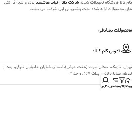
کام کالا
فروشگاه تجهیزات شبکه
شرکت داتا ارتباط هوشمند
بوده و کلیه گارانتی
های محصولات ارائه شده تحت پشتیبانی این شرکت می باشد.
محصولات تصادفی
آدرس کام کالا:
تهران، نارمک، میدان نبوت (هفت حوض)، ابتدای خیابان جانبازان شرقی، بعد از
تقاطع خیابان لادن، پلاک ۴۶۷، واحد ۳
روشگاه
فیلترها
سبد خرید
حساب کاربری من
تلفن تماس کام کالا:
982175074030+
فروش و پشتیبانی : داخلی 19 الی 28