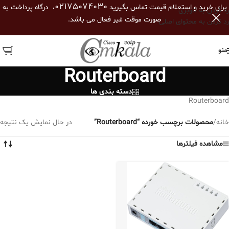
02175074030
برای خرید و استعلام قیمت تماس بگیرید
، درگاه پرداخت به
رد کردن به ناوبری
صورت موقت غیر فعال می باشد.
رد کردن به محتوای اصلی
منو
Routerboard
دسته بندی ها
Routerboard
خانه
/
محصولات برچسب خورده “Routerboard”
در حال نمایش یک نتیجه
مشاهده فیلترها