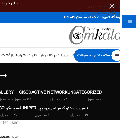
برای خرید
رد کردن به ناوبری
رد کردن به محتوای اصلی
فروشگاه تجهیزات شبکه سیسکو کام کالا
دسته بندی محصولات
تماس با کام کالا
درباره کام کالا
شرایط بازگشت کا
ALLERY
CISCO
ACTIVE NETWORK
UNCATEGORIZED
0 محصول
64 محصول
141 محصول
0 محصول
تلفن و ویدئو کنفرانس
جونیپر JUNIPER
سیسکو CISCO
119 محصول
1 محصول
201 محصول
outer used
خانه
/
محصولات 