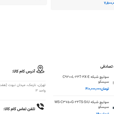
7,500,
تصادفی
آدرس کام کالا:
سوئیچ شبکه C9200L-24T-4X-E
سیسکو
تومان
410,000,000
واحد ۳
سوئیچ شبکه WS-C3750G-24TS-S1U
سیسکو
تلفن تماس کام کالا: