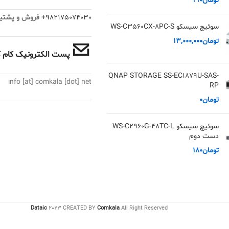
تومان
190
982175074030+
فروش و پشتیبانی :
سوئیچ سیسکو WS-C3560CX-8PC-S
تومان
13,000,000
پست الکترونیک کام کا
QNAP STORAGE SS-EC1879U-SAS-
info [at] comkala [dot] net
RP
تومان
0
سوئیچ سیسکو WS-C2960G-48TC-L
دست دوم
تومان
180
Dataic
2023 CREATED BY
Comkala
All Right Reserved