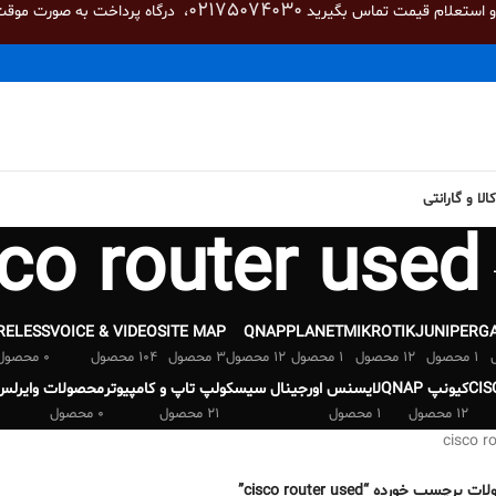
02175074030
 و استعلام قیمت تماس بگیرید
، درگاه پرداخت به صورت موقت
لا و گارانتی
co router used
RELESS
VOICE & VIDEO
SITE MAP
QNAP
PLANET
MIKROTIK
JUNIPER
G
1 محصول
12 محصول
1 محصول
12 محصول
3 محصول
104 محصول
0 محصول
کیونپ QNAP
لایسنس اورجینال سیسکو
لپ تاپ و کامپیوتر
محصولات وایرلس
12 محصول
1 محصول
21 محصول
0 محصول
cisco r
برچسب خورده “cisco router used”