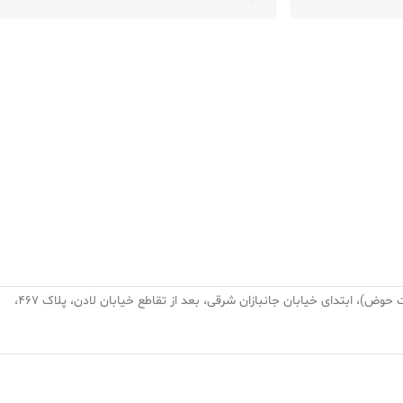
تهران، نارمک، میدان نبوت (هفت حوض)، ابتدای خیابان جانبازان شرقی، بعد از تقاطع خیابان لادن، پلاک ۴۶۷،