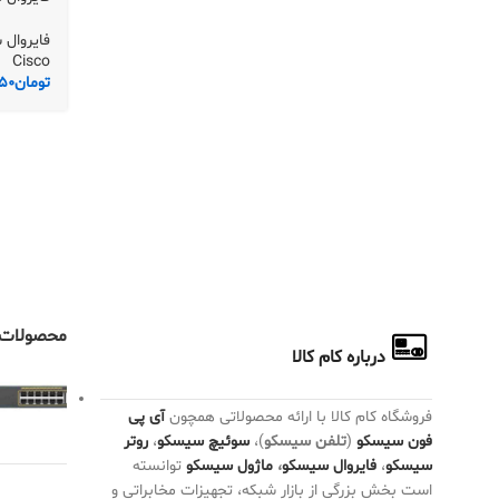
فایروال سیسک
Cisco
تومان
50
محصولات 
درباره کام کالا
فروشگاه کام کالا با ارائه محصولاتی همچون
آی پی
فون سیسکو
(
تلفن سیسکو
)،
سوئیچ سیسکو
،
روتر
سیسکو
،
فایروال سیسکو
،
ماژول سیسکو
توانسته
است بخش بزرگی از بازار شبکه، تجهیزات مخابراتی و