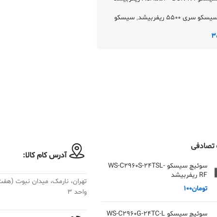
و سری 5500 ریفربیشد
,
سیسکو
3
تصادفی
آدرس کام کالا:
سوئیچ سیسکو WS-C2960S-24TSL-
RF ریفربیشد
تومان
100
واحد ۳
سوئیچ سیسکو WS-C2960G-24TC-L