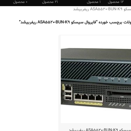
12 محصول
1 محصول
21 محصول
0 محصول
ASA ریفربیشد
برچسب خورده “فایروال سیسکو ASA5520-BUN-K9 ریفربیشد”
ASA5520-B ریفربیشد