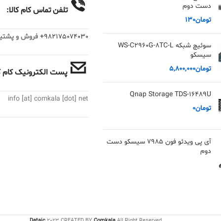
دست دوم
تلفن تماس کام کالا:
تومان
130
982175074030+
فروش و پشتیبانی :
سوئیچ شبکه WS-C2960G-8TC-L
سیسکو
تومان
5,800,000
پست الکترونیک کام کا
Qnap Storage TDS-16489U
info [at] comkala [dot] net
تومان
0
آی پی ویدئو فون 7985 سیسکو دست
دوم
Dataic
2023 CREATED BY
Comkala
All Right Reserved