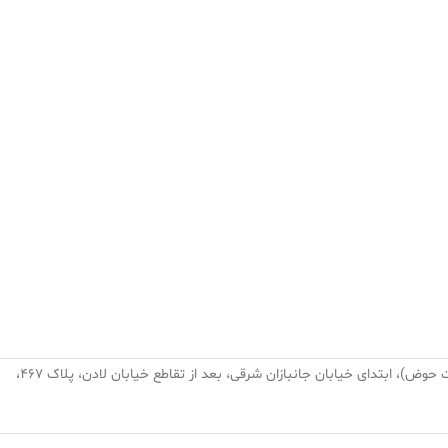
تهران، نارمک، میدان نبوت (هفت حوض)، ابتدای خیابان جانبازان شرقی، بعد از تقاطع خیابان لادن، پلاک ۴۶۷،