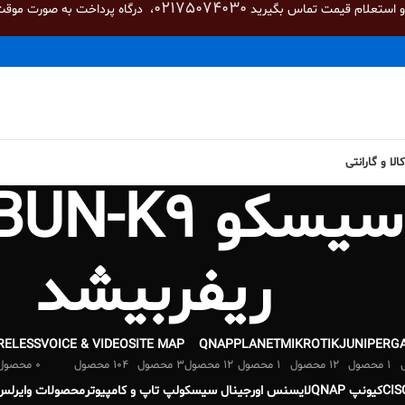
02175074030
 و استعلام قیمت تماس بگیرید
، درگاه پرداخت به صورت موقت
لا و گارانتی
فایروال سیسک
ریفربیشد
RELESS
VOICE & VIDEO
SITE MAP
QNAP
PLANET
MIKROTIK
JUNIPER
G
1 محصول
12 محصول
1 محصول
12 محصول
3 محصول
104 محصول
0 محصول
کیونپ QNAP
لایسنس اورجینال سیسکو
لپ تاپ و کامپیوتر
محصولات وایرلس