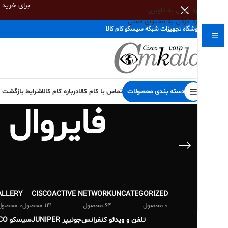
برای خرید
رد کردن به ناوبری
رد کردن به محتوای اصلی
فروشگاه تجهیزات شبکه سیسکو کام کالا
دسته بندی محصولات
تماس با کام کالا
درباره کام کالا
شرایط بازگشت کا
ALLERY
CISCO
ACTIVE NETWORK
UNCATEGORIZED
0 محصول
64 محصول
141 محصول
0 محصول
تلفن و ویدئو کنفرانس
جونیپر JUNIPER
سیسکو CISCO