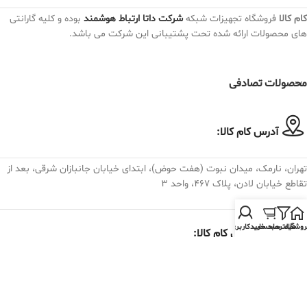
کام کالا
فروشگاه تجهیزات شبکه
شرکت داتا ارتباط هوشمند
بوده و کلیه گارانتی
های محصولات ارائه شده تحت پشتیبانی این شرکت می باشد.
محصولات تصادفی
آدرس کام کالا:
تهران، نارمک، میدان نبوت (هفت حوض)، ابتدای خیابان جانبازان شرقی، بعد از
تقاطع خیابان لادن، پلاک ۴۶۷، واحد ۳
روشگاه
فیلترها
سبد خرید
حساب کاربری من
تلفن تماس کام کالا:
982175074030+
فروش و پشتیبانی : داخلی 19 الی 28