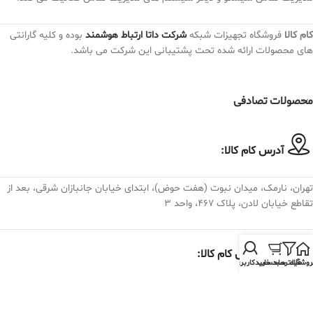
کام کالا
فروشگاه تجهیزات شبکه
شرکت داتا ارتباط هوشمند
بوده و کلیه گارانتی
های محصولات ارائه شده تحت پشتیبانی این شرکت می باشد.
محصولات تصادفی
آدرس کام کالا:
تهران، نارمک، میدان نبوت (هفت حوض)، ابتدای خیابان جانبازان شرقی، بعد از
تقاطع خیابان لادن، پلاک ۴۶۷، واحد ۳
تلفن تماس کام کالا:
روشگاه
فیلترها
سبد خرید
حساب کاربری من
982175074030+
فروش و پشتیبانی : داخلی 19 الی 28