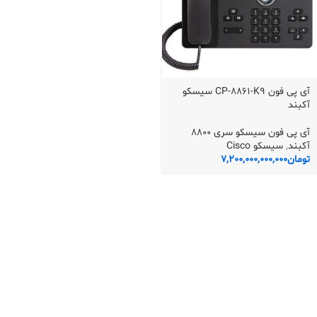
آی پی فون CP-8861-K9 سیسکو
آکبند
آی پی فون سیسکو سری 8800
آکبند
,
سیسکو Cisco
تومان
7,200,000,000,000