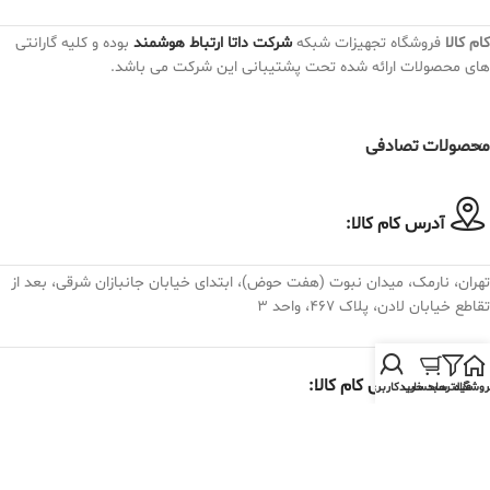
کام کالا
فروشگاه تجهیزات شبکه
شرکت داتا ارتباط هوشمند
بوده و کلیه گارانتی
های محصولات ارائه شده تحت پشتیبانی این شرکت می باشد.
محصولات تصادفی
آدرس کام کالا:
تهران، نارمک، میدان نبوت (هفت حوض)، ابتدای خیابان جانبازان شرقی، بعد از
تقاطع خیابان لادن، پلاک ۴۶۷، واحد ۳
تلفن تماس کام کالا:
روشگاه
فیلترها
سبد خرید
حساب کاربری من
982175074030+
فروش و پشتیبانی : داخلی 19 الی 28