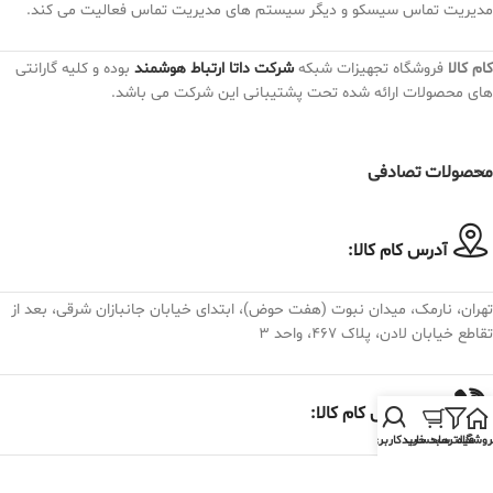
مدیریت تماس سیسکو و دیگر سیستم های مدیریت تماس فعالیت می کند.
کام کالا
فروشگاه تجهیزات شبکه
شرکت داتا ارتباط هوشمند
بوده و کلیه گارانتی
های محصولات ارائه شده تحت پشتیبانی این شرکت می باشد.
محصولات تصادفی
آدرس کام کالا:
تهران، نارمک، میدان نبوت (هفت حوض)، ابتدای خیابان جانبازان شرقی، بعد از
تقاطع خیابان لادن، پلاک ۴۶۷، واحد ۳
تلفن تماس کام کالا:
روشگاه
فیلترها
سبد خرید
حساب کاربری من
982175074030+
فروش و پشتیبانی : داخلی 19 الی 28