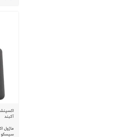
آکبند
ماژول ا
سیسکو Cisco