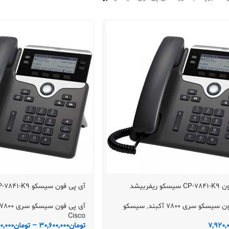
و ریفربیشد
آی پی فون سیسکو CP-7841-K9
سیسکو سری 7800 آکبند
,
سیسکو
آی پی فون سیسکو سری 7800 آکبند
Cisco
7,920,
تومان
30,600,000
–
تومان
0,000