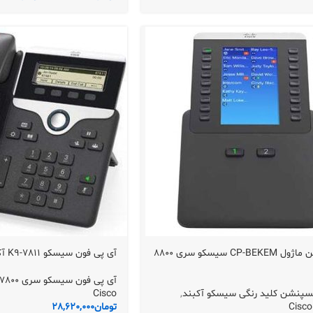
اکسپنشن ماژول CP-BEKEM سیسکو سری 8800
آی پی فون سیسکو 7811-K9 آکبند
آی پی فون سیسکو سری 7800 آکبند
کسپنشن کلید رنگی سیسکو آکبند
,
Cisco
تومان
28,620,000