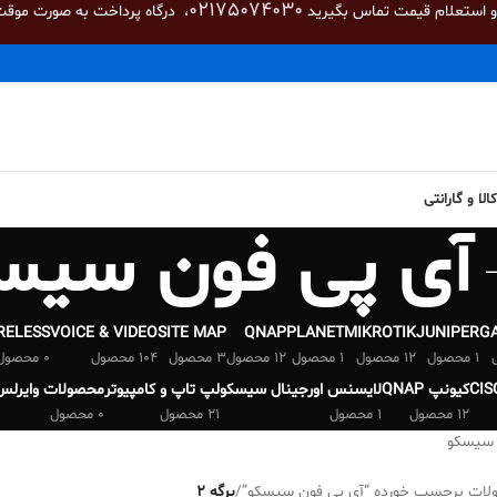
02175074030
 و استعلام قیمت تماس بگیرید
، درگاه پرداخت به صورت موقت
لا و گارانتی
آی پی فون سیس
RELESS
VOICE & VIDEO
SITE MAP
QNAP
PLANET
MIKROTIK
JUNIPER
G
1 محصول
12 محصول
1 محصول
12 محصول
3 محصول
104 محصول
0 محصول
کیونپ QNAP
لایسنس اورجینال سیسکو
لپ تاپ و کامپیوتر
محصولات وایرلس
12 محصول
1 محصول
21 محصول
0 محصول
 سیسکو
ات برچسب خورده “آی پی فون سیسکو”
/
برگه 2