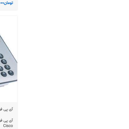
تومان
000
آی پی فون سیس
آی پی فون س
Cisco