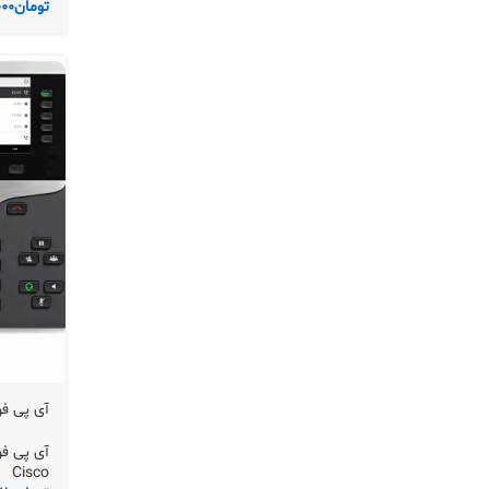
تومان
000
آی پی فون
آی پی فون 
Cisco