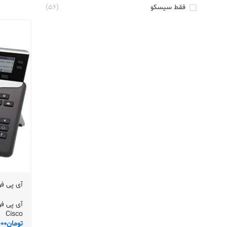
فقط سیسکو
(56)
آی پی فون CP-7841-K9 سیسک
آی پی فون 
Cisco
تومان
000