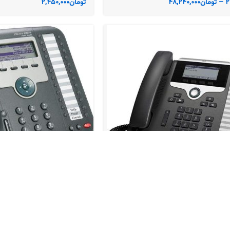
2
–
تومان
48,240,000
تومان
2,450,000
سکو 7861-K9 آکبند
آی پی فون سیسکو 7931G دست دوم
سیسکو سری 7800 آکبند
,
سیسکو
آی پی فون سیسکو سری 7900 دست دوم
سیسکو Cisco