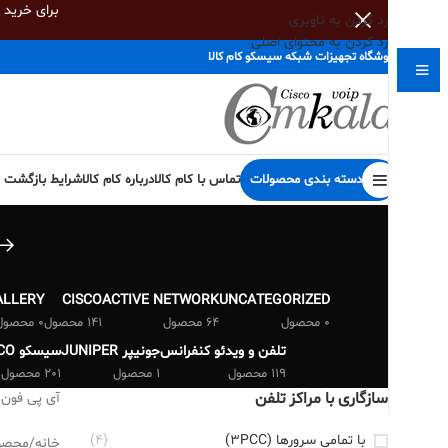
برای خرید
رد کردن به ناوبری
رد کردن به محتوای اصلی
فروشگاه تجهیزات شبکه سیسکو کام کالا
دسته بندی محصولات
تماس با کام کالا
درباره کام کالا
شرایط بازگشت کا
ALLERY
CISCO
ACTIVE NETWORK
UNCATEGORIZED
0 محصول
64 محصول
141 محصول
0 محصول
تلفن و ویدئو کنفرانس
جونیپر JUNIPER
سیسکو CISCO
119 محصول
1 محصول
201 محصول
سازگاری با مراکز تلفن
آی پی فون
با تمامی سرورها (3PCC)
(4)
خانه
/
محصول