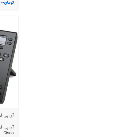
تومان
000
آی پی فون 6941 سیسکو 
آی پی فو
Cisco