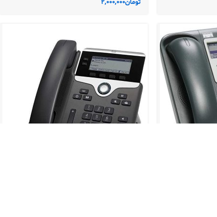
تومان
2,000,000
آی پی فون سیسکو 7821-K9
,
آی پی فون سیسکو سری 7800 آکبند
,
سیسکو
Cisco