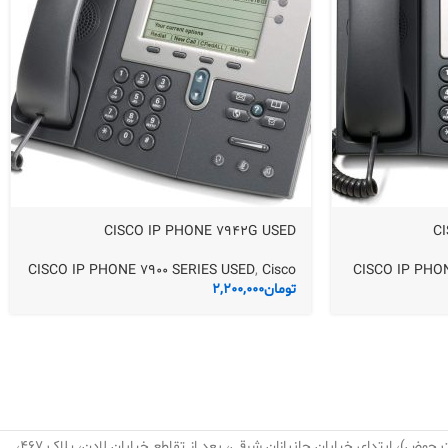
CISCO IP PHONE 7942G USED
C
CISCO IP PHONE 7900 SERIES USED
,
Cisco
CISCO IP PHO
تومان
2,200,000
تهران، نارمک، میدان نبوت (هفت حوض)، ابتدای خیابان جانبازان شرقی، بعد از تقاطع خیابان لادن، پلاک ۴۶۷،