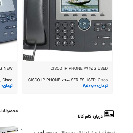
0G NEW
CISCO IP PHONE 7945G USED
W
,
Cisco
CISCO IP PHONE 7900 SERIES USED
,
Cisco
تومان
4,500,000
تومان
0
محصولات 
درباره کام کالا
فروشگاه کام کالا با ارائه محصولاتی همچون
آی پی