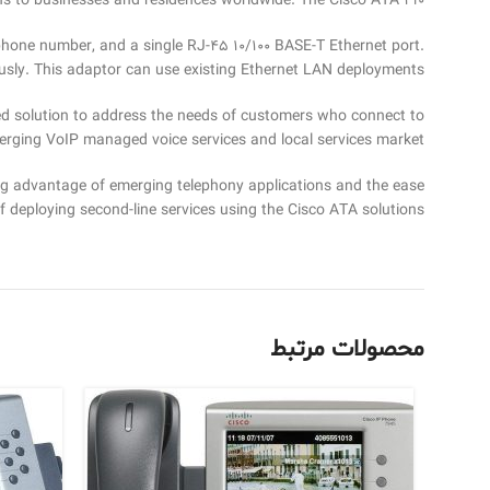
ns to businesses and residences worldwide. The Cisco ATA 190:
phone number, and a single RJ-45 10/100 BASE-T Ethernet port.
ously. This adaptor can use existing Ethernet LAN deployments.
rred solution to address the needs of customers who connect to
merging VoIP managed voice services and local services market.
ng advantage of emerging telephony applications and the ease
f deploying second-line services using the Cisco ATA solutions.
محصولات مرتبط