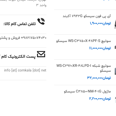
واحد ۳
آی پی فون سیسکو 7942G آکبند
تومان
1,900,000
تلفن تماس کام کالا:
982175074030+
فروش و پشتیبانی :
سوئیچ WS-C3750X-48PF-S سیسکو
تومان
11,000,000
پست الکترونیک کام کا
سوئیچ شبکه WS-C2960XR-48LPD-I
info [at] comkala [dot] net
سیسکو
تومان
32,000,000
ماژول C3850-NM-4-1G سیسکو
تومان
2,200,000