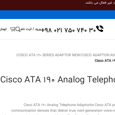
 غیر فعال می باشد.
+98 021 750 740 30
ورود / ثبت نام
تومان
/
CISCO ATA 190 SERIES ADAPTOR NEW
/
CISCO ADAPTOR
/
AD
Cisco ATA 1
Cisco ATA 190 Analog Teleph
Cisco ATA 190 Analog Telephone Adaptorhe Cisco ATA p
communication devices that deliver true, next-generation voice-o