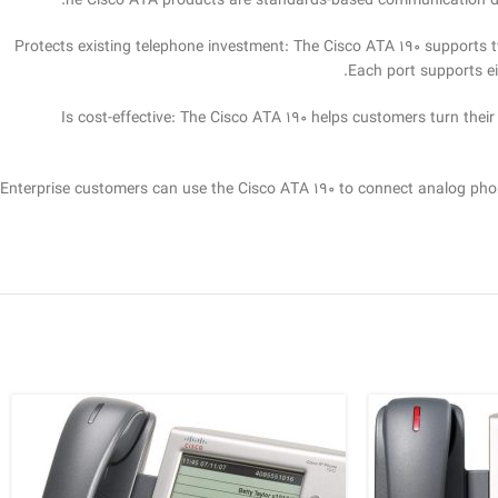
he Cisco ATA products are standards-based communication devi
Protects existing telephone investment: The Cisco ATA 190 supports t
Each port supports ei
Is cost-effective: The Cisco ATA 190 helps customers turn thei
Enterprise customers can use the Cisco ATA 190 to connect analog phon