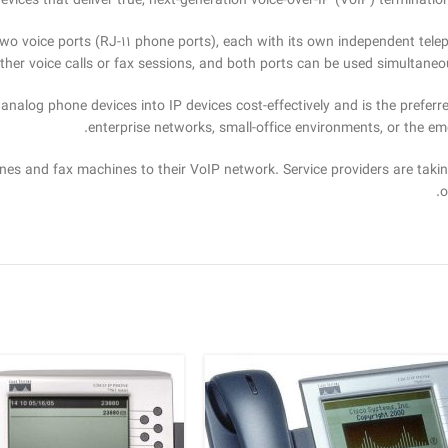
ces that deliver true, next-generation voice-over-IP (VoIP) terminatio
wo voice ports (RJ-11 phone ports), each with its own independent tele
ther voice calls or fax sessions, and both ports can be used simultane
r analog phone devices into IP devices cost-effectively and is the prefe
enterprise networks, small-office environments, or the e
es and fax machines to their VoIP network. Service providers are taki
o