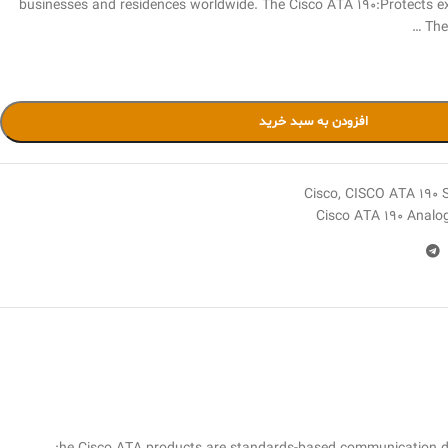
businesses and residences worldwide. The Cisco ATA 190:Protects ex
The
افزودن به سبد خرید
Cisco
,
CISCO ATA 190
Cisco ATA 190 Analo