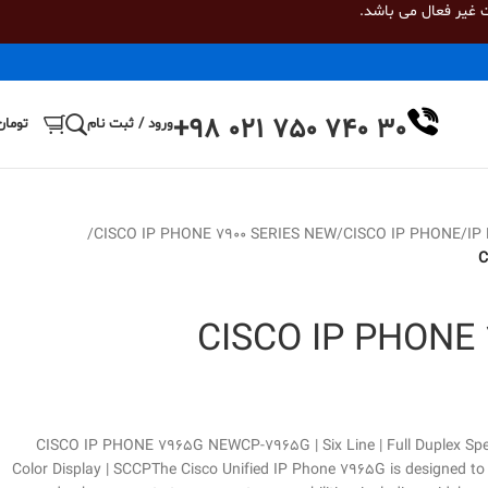
 غیر فعال می باشد.
+98 021 750 740 30
ورود / ثبت نام
تومان
/
CISCO IP PHONE 7900 SERIES NEW
/
CISCO IP PHONE
/
IP
C
CISCO IP PHONE
CISCO IP PHONE 7965G NEWCP-7965G | Six Line | Full Duplex Spe
Color Display | SCCPThe Cisco Unified IP Phone 7965G is designed to