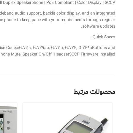
ull Duplex Speakerphone | PoE Compliant | Color Display | SCCP
eband audio support, backlit color display, and an integrated
e phone to keep pace with your requirements through regular
software updates.
Quick Specs:
Voice Codec:G.711a, G.729ab, G.711u, G.722, G.729aButtons and
crophone Mute, Speaker On/Off, HeadsetSCCP Firmware Installed
محصولات مرتبط