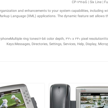
CP-7965G | Six Line | F
ganization and enhancements to your system capabilities, including wid
arkup Language (XML) applications. The dynamic feature set allows th
honeMultiple ring tones16-bit color depth, 320 x 240 pixel resolution
Keys:Messages, Directories, Settings, Services, Help, Display, Mi