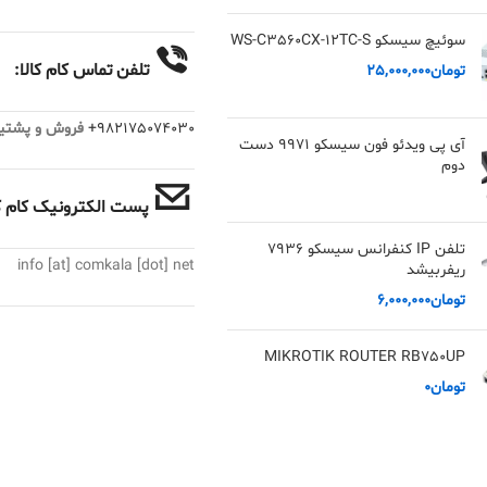
سوئیچ سیسکو WS-C3560CX-12TC-S
تلفن تماس کام کالا:
تومان
25,000,000
982175074030+
فروش و پشتیبانی :
آی پی ویدئو فون سیسکو 9971 دست
دوم
پست الکترونیک کام کا
تلفن IP کنفرانس سیسکو 7936
info [at] comkala [dot] net
ریفربیشد
تومان
6,000,000
MIKROTIK ROUTER RB750UP
تومان
0