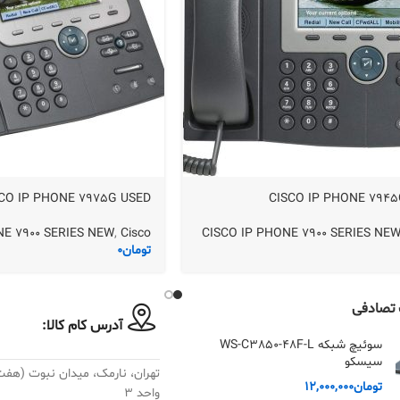
CO IP PHONE 7975G USED
CISCO IP PHONE 794
NE 7900 SERIES NEW
,
Cisco
CISCO IP PHONE 7900 SERIES NE
تومان
0
تصادفی
آدرس کام کالا:
سوئیچ شبکه WS-C3850-48F-L
سیسکو
تومان
12,000,000
واحد ۳