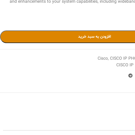
and enhancements to your system capabilities, including wideband 
افزودن به سبد خرید
Cisco
,
CISCO IP PH
CISCO I