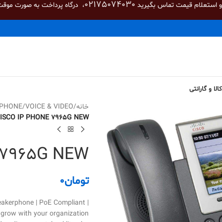
02175074030
 و استعلام قیمت تماس بگیرید
، درگاه پرداخت به صورت موقت
لا و گارانتی
خانه
/
VOICE & VIDEO
/
 PHONE
ISCO IP PHONE 7965G NEW
 7965G NEW
تومان
0
akerphone | PoE Compliant |
 grow with your organization