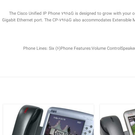
The Cisco Unified IP Phone 7965G is designed to grow with your or
Gigabit Ethernet port. The CP-7965G also accommodates Extensible M
Phone Lines: Six (6)Phone Features:Volume ControlSpeakerp