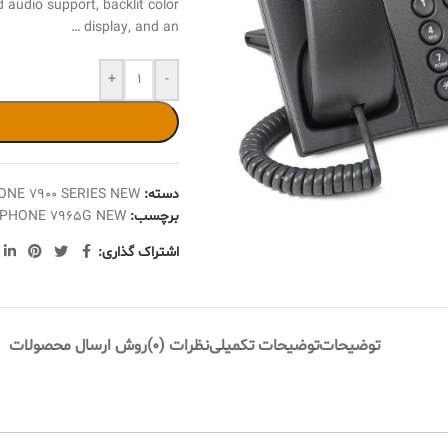
audio support, backlit color
display, and an …
+
-
دسته:
ONE 7900 SERIES NEW
برچسب:
P PHONE 7965G NEW
اشتراک گذاری:
توضیحات
توضیحات تکمیلی
نظرات (0)
روش ارسال محصولات