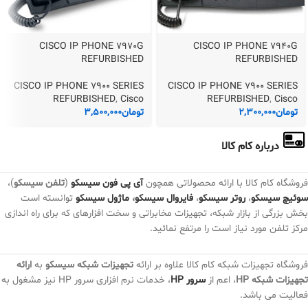
CISCO IP PHONE 7970G
CISCO IP PHONE 7940G
REFURBISHED
REFURBISHED
CISCO IP PHONE 7900 SERIES
CISCO IP PHONE 7900 SERIES
REFURBISHED
,
Cisco
REFURBISHED
,
Cisco
تومان
2,300,000
تومان
3,500,000
درباره کام کالا
فروشگاه کام کالا با ارائه محصولاتی همچون
آی پی فون سیسکو
(
تلفن سیسکو
)،
سوئیچ سیسکو
،
روتر سیسکو
،
فایروال سیسکو
،
ماژول سیسکو
توانسته است
بخش بزرگی از بازار شبکه، تجهیزات مخابراتی و سخت افزارهای که برای راه اندازی
مرکز تلفن مورد نیاز است را مرتفع نمائید.
فروشگاه تجهیزات شبکه کام کالا علاوه بر ارائه
تجهیزات شبکه سیسکو
به
ارائه
تجهیزات شبکه HP
، اعم از
سرور HP
، خدمات نرم افزاری سرور HP نیز مشغول به
فعالیت می باشد.