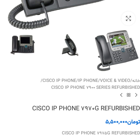
بزرگنمایی تصویر
خانه
/
VOICE & VIDEO
/
IP PHONE
/
CISCO IP PHONE
/
CISCO IP PHONE 7900 SERIES REFURBISHED
CISCO IP PHONE 7970G REFURBISHED
تومان
5,500,000
CISCO IP PHONE 7975G REFURBISHED