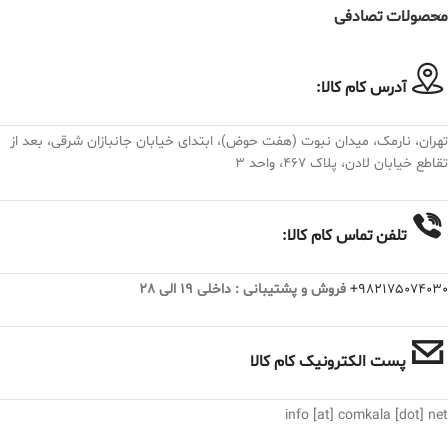
محصولات تصادفی
آدرس کام کالا:
تهران، نارمک، میدان نبوت (هفت حوض)، ابتدای خیابان جانبازان شرقی، بعد از
تقاطع خیابان لادن، پلاک ۴۶۷، واحد ۳
تلفن تماس کام کالا:
982175074030+
فروش و پشتیبانی : داخلی 19 الی 28
پست الکترونیک کام کالا
info [at] comkala [dot] net