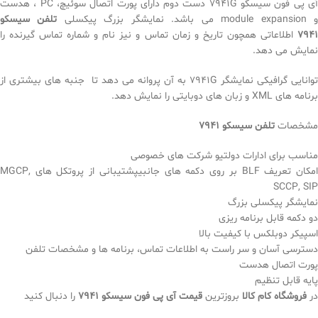
آی پی فون سیسکو 7941G دست دوم دارای پورت اتصال سوئیچ، PC ، هدست
 module expansion می باشد. نمایشگر بزرگ پیکسلی
تلفن سیسکو
7941
اطلاعاتی همچون تاریخ و زمان تماس و نیز نام و شماره تماس گیرنده را
نمایش می دهد.
توانایی گرافیکی نمایشگر 7941G به آن پروانه می دهد تا جنبه های بیشتری از
برنامه های XML و زبان های دوبایتی را نمایش دهد.
مشخصات
تلفن سیسکو 7941
مناسب برای ادارات دولتیو شرکت های خصوصی
امکان تعریف BLF بر روی دکمه های جانبیپشتیبانی از پروتکل های MGCP,
SCCP, SIP
نمایشگر پیکسلی بزرگ
دو دکمه قابل برنامه ریزی
اسپیکر دوبلکس با کیفیت بالا
دسترسی آسان و سر راست به اطلاعات تماس، برنامه ها و مشخصات تلفن
پورت اتصال هدست
پایه قابل تنظیم
در
فروشگاه کام کالا
بروزترین
قیمت آی پی فون سیسکو 7941
را دنبال کنید