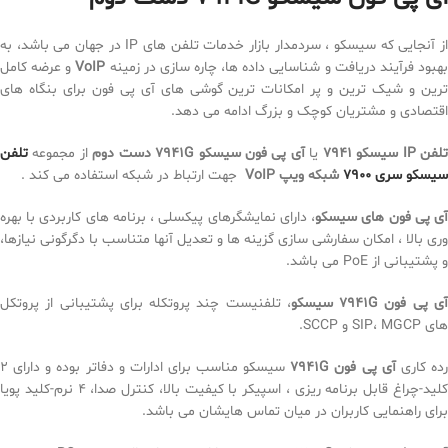
از آنجایی که سیسکو ، سردمدار بازار خدمات تلفن های IP در جهان می باشد، به
هبود فرآیند دریافت و شناسایی داده ها، چاره سازی در زمینه
VoIP
و عرضه کامل
ترین و شیک ترین و پر امکانات ترین گوشی های آی پی فون برای بنگاه های
اقتصادی و مشتریان کوچک و بزرگ ادامه می دهد.
لفن IP
سیسکو 7941
یا
آی پی فون سیسکو 7941G دست دوم
از مجموعه
تلفن
سیسکو سری 7900
شبکه ویپ
VoIP
جهت ارتباط در شبکه استفاده می کند .
ی پی فون های سیسکو
، دارای نمایشگرهای پیکسلی ، برنامه های کاربردی با بهره
وری بالا ، امکان سفارشی سازی گزینه ها و تعدیل آنها متناسب با دگرگونی نیازها،
و پشتیبانی از PoE می باشد.
ی پی فون 7941G سیسکو
، تلفنیست چند پروتکله برای پشتیبانی از پروتکل
های SIP، MGCP و SCCP.
ده کاری
آی پی فون 7941
G
سیسکو مناسب برای ادارات و دفاتر بوده و دارای 2
کلید-چراغ قابل برنامه ریزی ، اسپیکر با کیفیت بالا، کنترل صدا، 4 نرم-کلید پویا
برای راهنمایی کاربران در میان تماس هایشان می باشد.