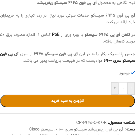
نیم نگاهی به محصول
آی پی فون 6945 سیسکو ریفربیشد
ی پی فون 6945 سیسکو
خدمات صوتی مورد نیاز در رده تجاری را به خریداران
خود ارائه می کند.
ر
تلفن آی پی 6945 سیسکو
با بهره وری از
PoE
کلاس 1 اندازه مصرف برق 50
درصد کاهش یافته.
نس پلاستیک بکار رفته در این
آی پی فون سیسکو 6945
از سری
آی پی فون
سیسکو سری 6900
موادیست که در طبیعت بازیافت پذیر می باشد.
موجود
+
-
افزودن به سبد خرید
شناسه محصول:
CP-6945-C-K9-R
دسته:
آی پی فون ریفربیشد سیسکو سری 6900
,
سیسکو Cisco