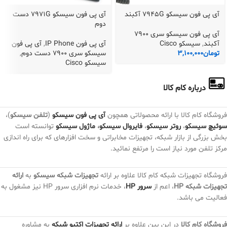
آی پی فون سیسکو 7945G آکبند
آی پی فون سیسکو 7971G دست
دوم
آی پی فون سیسکو سری 7900
آکبند
,
سیسکو Cisco
آی پی فون IP Phone
,
آی پی فون
تومان
3,100,000
سیسکو سری 7900 دست دوم
,
سیسکو Cisco
درباره کام کالا
فروشگاه کام کالا با ارائه محصولاتی همچون
آی پی فون سیسکو
(
تلفن سیسکو
)،
سوئیچ سیسکو
،
روتر سیسکو
،
فایروال سیسکو
،
ماژول سیسکو
توانسته است
بخش بزرگی از بازار شبکه، تجهیزات مخابراتی و سخت افزارهای که برای راه اندازی
مرکز تلفن مورد نیاز است را مرتفع نمائید.
فروشگاه تجهیزات شبکه کام کالا علاوه بر ارائه
تجهیزات شبکه سیسکو
به
ارائه
تجهیزات شبکه HP
، اعم از
سرور HP
، خدمات نرم افزاری سرور HP نیز مشغول به
فعالیت می باشد.
فروشگاه کام کالا
در این بین علاوه بر
ارائه تجهیزات اکتیو شبکه
به مشاوره