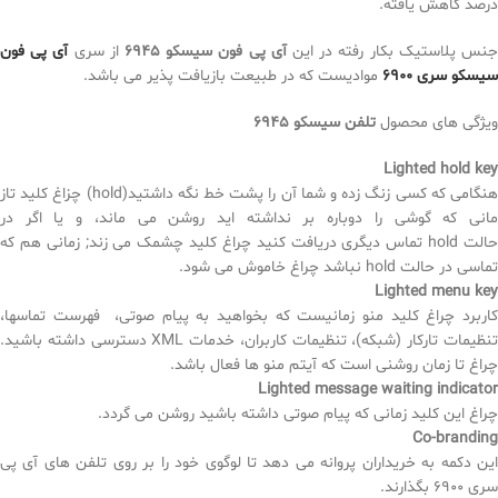
درصد کاهش یافته.
نس پلاستیک بکار رفته در این
آی پی فون سیسکو 6945
از سری
آی پی فون
سیسکو سری 6900
موادیست که در طبیعت بازیافت پذیر می باشد.
ویژگی های محصول
تلفن سیسکو 6945
Lighted hold key
هنگامی که کسی زنگ زده و شما آن را پشت خط نگه داشتید(hold) چزاغ کلید تاز
مانی که گوشی را دوباره بر نداشته اید روشن می ماند، و یا اگر در
حالت hold تماس دیگری دریافت کنید چراغ کلید چشمک می زند; زمانی هم که
تماسی در حالت hold نباشد چراغ خاموش می شود.
Lighted menu key
کاربرد چراغ کلید منو زمانیست که بخواهید به پیام صوتی، فهرست تماسها،
تنظیمات تارکار (شبکه)، تنظیمات کاربران، خدمات XML دسترسی داشته باشید.
چراغ تا زمان روشنی است که آیتم منو ها فعال باشد.
Lighted message waiting indicator
چراغ این کلید زمانی که پیام صوتی داشته باشید روشن می گردد.
Co-branding
این دکمه به خریداران پروانه می دهد تا لوگوی خود را بر روی تلفن های آی پی
سری 6900 بگذارند.