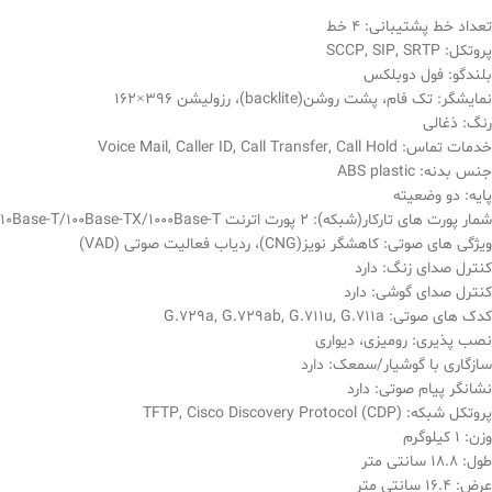
تعداد خط پشتیبانی: 4 خط
پروتکل: SCCP, SIP, SRTP
بلندگو: فول دوبلکس
نمایشگر: تک فام، پشت روشن(backlite)، رزولیشن 396×162
رنگ: ذغالی
خدمات تماس: Voice Mail, Caller ID, Call Transfer, Call Hold
جنس بدنه: ABS plastic
پایه: دو وضعیته
شمار پورت های تارکار(شبکه): 2 پورت اترنت 10Base-T/100Base-TX/1000Base-T
ویژگی های صوتی: کاهشگر نویز(CNG)، ردیاب فعالیت صوتی (VAD)
کنترل صدای زنگ: دارد
کنترل صدای گوشی: دارد
کدک های صوتی: G.729a, G.729ab, G.711u, G.711a
نصب پذیری: رومیزی، دیواری
سازگاری با گوشیار/سمعک: دارد
نشانگر پیام صوتی: دارد
پروتکل شبکه: TFTP, Cisco Discovery Protocol (CDP)
وزن: 1 کیلوگرم
طول: 18.8 سانتی متر
عرض: 16.4 سانتی متر