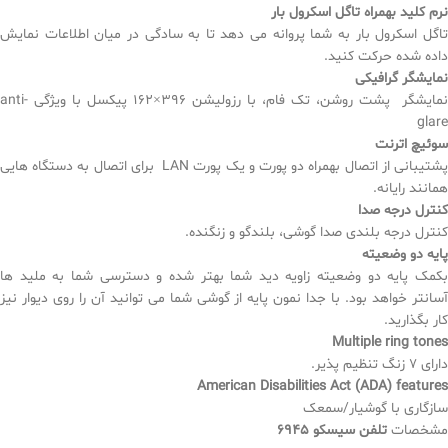
نرم کلید بهمراه تاگل اسکرول بار
تاگل اسکرول بار به شما پروانه می دهد تا به سادگی در میان اطلاعات نمایش
داده شده حرکت کنید.
نمایشگر گرافیکی
نمایشگر پشت روشن، تک فام، با رزولیشن 396×162 پیکسل با ویژگی anti-
glare
سوئیچ اترنت
پشتیبانی از اتصال بهمراه دو پورت و یک پورت LAN برای اتصال به دستگاه هایی
همانند رایانه.
کنترل درجه صدا
کنترل درجه بلندی صدا گوشی، بلندگو و زنگنده.
پایه دو وضعیته
بکمک پایه دو وضعیته زاویه دید شما بهتر شده و دسترسی شما به ملید ها
آسانتر خواهد بود. با جدا نمون پایه از گوشی شما می توانید آن را روی دیوار نیز
کار بگذارید.
Multiple ring tones
دارای 7 زنگ تنظیم پذیر.
American Disabilities Act (ADA) features
سازگاری با گوشیار/سمعک
مشخصات
تلفن سیسکو 6945