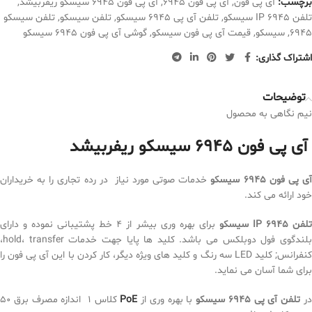
برچسب:
آی پی فون
,
آی پی فون 6945
,
آی پی فون 6945 سیسکو ریفربیشد
,
تلفن IP 6945 سیسکو
,
تلفن آی پی 6945 سیسکو
,
تلفن سیسکو
,
تلفن سیسکو
6945
,
سیسکو
,
قیمت آی پی فون سیسکو
,
گوشی آی پی فون 6945 سیسکو
اشتراک گذاری:
توضیحات
نیم نگاهی به محصول
آی پی فون 6945 سیسکو ریفربیشد
ی پی فون 6945 سیسکو
خدمات صوتی مورد نیاز در رده تجاری را به خریداران
خود ارائه می کند.
لفن
6945 سیسکو
IP
برای بهره وری بیشر از 4 خط پشتیبانی نموده و دارای
بلندگوی فول دوبلکس می باشد. کلید ها پایا جهت خدمات hold، transfer،
کنفرانس; کلید LED سه رنگ و کلید های ویژه دیگر، کار کردن با این آی پی فون را
برای شما آسان می نماید.
ر
تلفن آی پی 6945 سیسکو
با بهره وری از
PoE
کلاس 1 اندازه مصرف برق 50