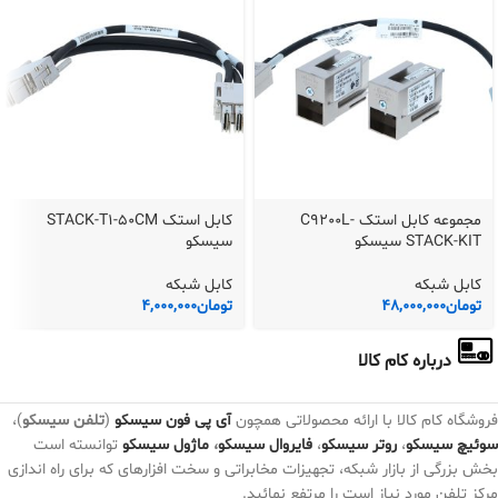
مجموعه کابل استک C9200L-
کابل استک STACK-T1-50CM
STACK-KIT سیسکو
سیسکو
کابل شبکه
کابل شبکه
تومان
48,000,000
تومان
4,000,000
درباره کام کالا
فروشگاه کام کالا با ارائه محصولاتی همچون
آی پی فون سیسکو
(
تلفن سیسکو
)،
سوئیچ سیسکو
،
روتر سیسکو
،
فایروال سیسکو
،
ماژول سیسکو
توانسته است
بخش بزرگی از بازار شبکه، تجهیزات مخابراتی و سخت افزارهای که برای راه اندازی
مرکز تلفن مورد نیاز است را مرتفع نمائید.