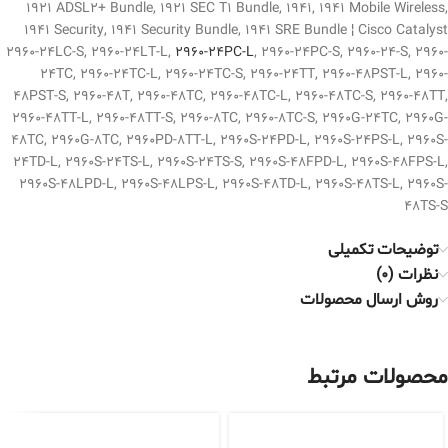
1921 ADSL2+ Bundle, 1921 SEC T1 Bundle, 1941, 1941 Mobile Wireless,
1941 Security, 1941 Security Bundle, 1941 SRE Bundle ¦ Cisco Catalyst
2960-24LC-S, 2960-24LT-L,
2960-24PC-L
, 2960-24PC-S, 2960-24-S, 2960-
24TC, 2960-24TC-L, 2960-24TC-S, 2960-24TT, 2960-48PST-L, 2960-
48PST-S, 2960-48T, 2960-48TC, 2960-48TC-L, 2960-48TC-S, 2960-48TT,
2960-48TT-L, 2960-48TT-S, 2960-8TC, 2960-8TC-S, 2960G-24TC, 2960G-
48TC, 2960G-8TC, 2960PD-8TT-L, 2960S-24PD-L, 2960S-24PS-L, 2960S-
24TD-L, 2960S-24TS-L, 2960S-24TS-S, 2960S-48FPD-L, 2960S-48FPS-L,
2960S-48LPD-L, 2960S-48LPS-L, 2960S-48TD-L, 2960S-48TS-L, 2960S-
48TS-S
توضیحات تکمیلی
نظرات (0)
روش ارسال محصولات
محصولات مرتبط