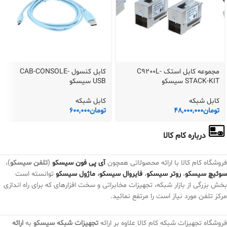
مجموعه کابل استک C9200L-
کابل کنسول CAB-CONSOLE-
STACK-KIT سیسکو
USB سیسکو
کابل شبکه
کابل شبکه
تومان
48,000,000
تومان
600,000
درباره کام کالا
فروشگاه کام کالا با ارائه محصولاتی همچون
آی پی فون سیسکو
(
تلفن سیسکو
)،
سوئیچ سیسکو
،
روتر سیسکو
،
فایروال سیسکو
،
ماژول سیسکو
توانسته است
بخش بزرگی از بازار شبکه، تجهیزات مخابراتی و سخت افزارهای که برای راه اندازی
مرکز تلفن مورد نیاز است را مرتفع نمائید.
فروشگاه تجهیزات شبکه کام کالا علاوه بر ارائه
تجهیزات شبکه سیسکو
به
ارائه