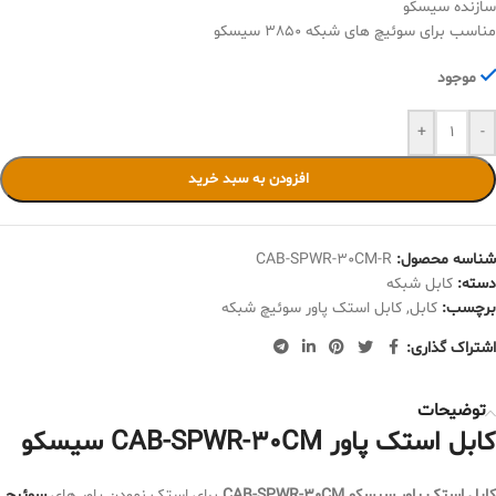
سازنده سیسکو
مناسب برای سوئیچ های شبکه 3850 سیسکو
موجود
+
-
افزودن به سبد خرید
شناسه محصول:
CAB-SPWR-30CM-R
دسته:
کابل شبکه
برچسب:
کابل
,
کابل استک پاور سوئیچ شبکه
اشتراک گذاری:
توضیحات
کابل استک پاور CAB-SPWR-30CM سیسکو
کابل استک پاور سیسکو CAB-SPWR-30CM
برای استک نمودن پاور های
سوئیچ