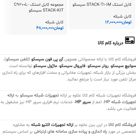
کابل استک STACK-T1-1M سیسکو
مجموعه کابل استک C9200L-
STACK-KIT سیسکو
کابل شبکه
تومان
12,000,000
کابل شبکه
تومان
48,000,000
درباره کام کالا
فروشگاه کام کالا با ارائه محصولاتی همچون
آی پی فون سیسکو
(
تلفن سیسکو
)،
سوئیچ سیسکو
،
روتر سیسکو
،
فایروال سیسکو
،
ماژول سیسکو
توانسته است
بخش بزرگی از بازار شبکه، تجهیزات مخابراتی و سخت افزارهای که برای راه اندازی
مرکز تلفن مورد نیاز است را مرتفع نمائید.
فروشگاه تجهیزات شبکه کام کالا علاوه بر ارائه
تجهیزات شبکه سیسکو
به
ارائه
تجهیزات شبکه HP
، اعم از
سرور HP
، خدمات نرم افزاری سرور HP نیز مشغول به
فعالیت می باشد.
فروشگاه کام کالا
در این بین علاوه بر
ارائه تجهیزات اکتیو شبکه
به مشاوره
تخصصی در مورد
راه اندازی و پیاده سازی سامانه های ارتباطی
بر اساس سیستم