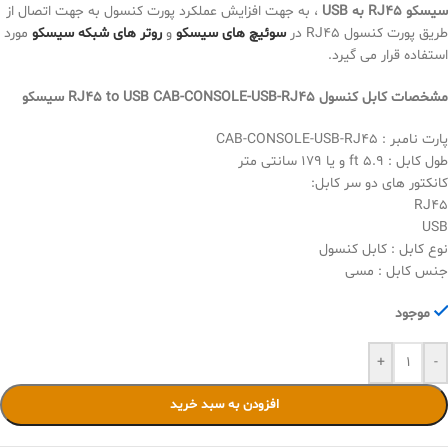
سیسکو RJ45 به USB
، به جهت افزایش عملکرد پورت کنسول به جهت اتصال از
طریق پورت کنسول RJ45 در
سوئیچ های سیسکو
و
روتر های شبکه سیسکو
مورد
استفاده قرار می گیرد.
مشخصات
کابل کنسول RJ45 to USB CAB-CONSOLE-USB-RJ45 سیسکو
پارت نامبر : CAB-CONSOLE-USB-RJ45
طول کابل : 5.9 ft و یا 179 سانتی متر
کانکتور های دو سر کابل:
RJ45
USB
نوع کابل : کابل کنسول
جنس کابل : مسی
موجود
+
-
افزودن به سبد خرید