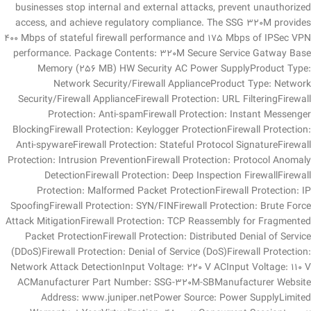
businesses stop internal and external attacks, prevent unauthorized
access, and achieve regulatory compliance. The SSG 320M provides
400 Mbps of stateful firewall performance and 175 Mbps of IPSec VPN
performance. Package Contents: 320M Secure Service Gatway Base
Memory (256 MB) HW Security AC Power SupplyProduct Type:
Network Security/Firewall ApplianceProduct Type: Network
Security/Firewall ApplianceFirewall Protection: URL FilteringFirewall
Protection: Anti-spamFirewall Protection: Instant Messenger
BlockingFirewall Protection: Keylogger ProtectionFirewall Protection:
Anti-spywareFirewall Protection: Stateful Protocol SignatureFirewall
Protection: Intrusion PreventionFirewall Protection: Protocol Anomaly
DetectionFirewall Protection: Deep Inspection FirewallFirewall
Protection: Malformed Packet ProtectionFirewall Protection: IP
SpoofingFirewall Protection: SYN/FINFirewall Protection: Brute Force
Attack MitigationFirewall Protection: TCP Reassembly for Fragmented
Packet ProtectionFirewall Protection: Distributed Denial of Service
(DDoS)Firewall Protection: Denial of Service (DoS)Firewall Protection:
Network Attack DetectionInput Voltage: 220 V ACInput Voltage: 110 V
ACManufacturer Part Number: SSG-320M-SBManufacturer Website
Address: www.juniper.netPower Source: Power SupplyLimited