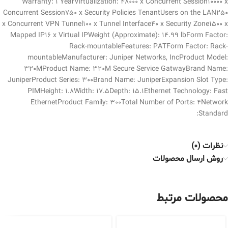
Warranty: 1 YearVirtualization: 48000 x Concurrent Session10000 x
Concurrent Session750 x Security Policies TenantUsers on the LAN250
x Concurrent VPN Tunnel100 x Tunnel Interface40 x Security Zone1500 x
Mapped IP16 x Virtual IPWeight (Approximate): 14.99 lbForm Factor:
Rack-mountableFeatures: PATForm Factor: Rack-
mountableManufacturer: Juniper Networks, IncProduct Model:
320MProduct Name: 320M Secure Service GatwayBrand Name:
JuniperProduct Series: 300Brand Name: JuniperExpansion Slot Type:
PIMHeight: 1.8Width: 17.5Depth: 15.1Ethernet Technology: Fast
EthernetProduct Family: 300Total Number of Ports: 4Network
Standard:
نظرات (0)
روش ارسال محصولات
محصولات مرتبط