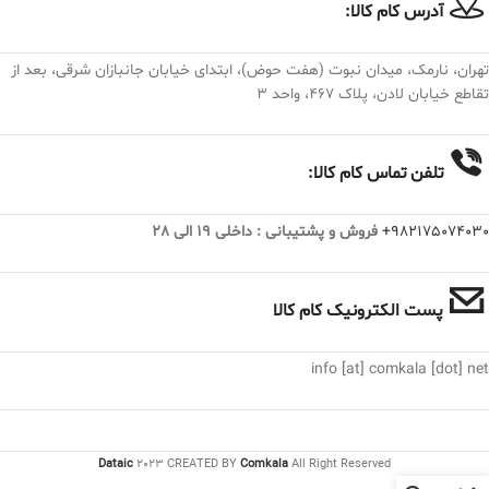
آدرس کام کالا:
تهران، نارمک، میدان نبوت (هفت حوض)، ابتدای خیابان جانبازان شرقی، بعد از
تقاطع خیابان لادن، پلاک ۴۶۷، واحد ۳
تلفن تماس کام کالا:
982175074030+
فروش و پشتیبانی : داخلی 19 الی 28
پست الکترونیک کام کالا
info [at] comkala [dot] net
Dataic
2023 CREATED BY
Comkala
All Right Reserved