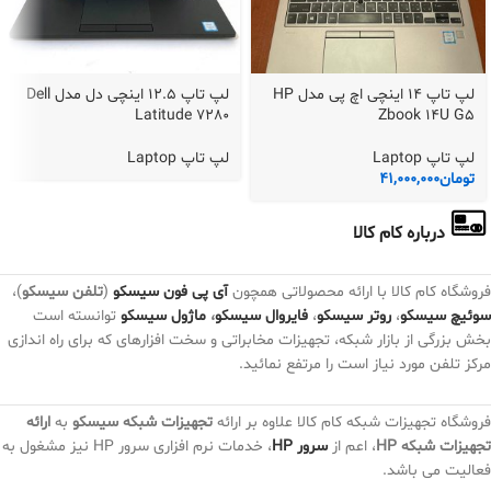
لپ تاپ 14 اینچی اچ پی مدل HP
لپ تاپ 12.5 اینچی دل مدل Dell
Latitude 7280
Zbook 14U G5
لپ تاپ Laptop
لپ تاپ Laptop
تومان
41,000,000
درباره کام کالا
فروشگاه کام کالا با ارائه محصولاتی همچون
آی پی فون سیسکو
(
تلفن سیسکو
)،
سوئیچ سیسکو
،
روتر سیسکو
،
فایروال سیسکو
،
ماژول سیسکو
توانسته است
بخش بزرگی از بازار شبکه، تجهیزات مخابراتی و سخت افزارهای که برای راه اندازی
مرکز تلفن مورد نیاز است را مرتفع نمائید.
فروشگاه تجهیزات شبکه کام کالا علاوه بر ارائه
تجهیزات شبکه سیسکو
به
ارائه
تجهیزات شبکه HP
، اعم از
سرور HP
، خدمات نرم افزاری سرور HP نیز مشغول به
فعالیت می باشد.