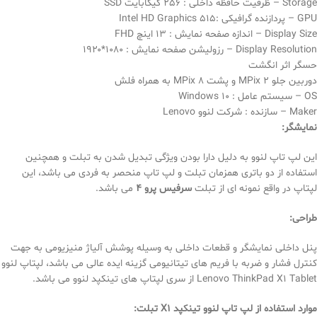
Storage – ظرفیت حافظه داخلی : ۲۵۶ گیگابایت SSD
GPU – پردازنده گرافیکی :Intel HD Graphics 515
Display Size – اندازه صفحه نمایش : ۱۳ اینچ FHD
Display Resolution – رزولیشن صفحه نمایش : ۱۰۸۰*۱۹۲۰
حسگر اثر انگشت
دوربین جلو ۲ MPix و پشت ۸ MPix به همراه فلش
OS – سیستم عامل :
Windows 10
Maker – سازنده : شرکت لنوو Lenovo
نمایشگر:
این لپ تاپ لنوو به دلیل دارا بودن ویژگی تبدیل شدن به تبلت و همچنین
استفاده از دو باتری همزمان تبلت و لپ تاپ منحصر به فردی می باشد، این
لپتاپ در واقع نمونه ای از تبلت
سرفیس پرو ۴
می باشد.
طراحی:
پنل داخلی نمایشگر و قطعات داخلی به وسیله پوشش آلیاژ منیزیومی به جهت
کنترل فشار و ضربه با فریم های تیتانیومی گزینه ایده عالی می باشد، لپتاپ لنوو
Lenovo ThinkPad X1 Tablet از سری لپتاپ های تینکپد لنوو می باشد.
موارد استفاده از لپ تاپ لنوو تینکپد X1 تبلت: