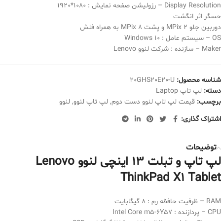
Display Resolution – رزولیشن صفحه نمایش : 1080*1920
حسگر اثر انگشت
دوربین جلو 2 MPix و پشت 8 MPix به همراه فلش
OS – سیستم عامل :
Windows 10
Maker – سازنده : شرکت لنوو Lenovo
شناسه محصول:
20GHS20E20-U
دسته:
لپ تاپ Laptop
برچسب:
قیمت لپ تاپ لنوو دست دوم
,
لپ تاپ لنوو
,
لنوو
اشتراک گذاری:
توضیحات
لپ تاپ و تبلت ۱۳ اینچی لنوو Lenovo
ThinkPad X1 Tablet
RAM – ظرفیت حافظه رم : ۸ گیگابایت
CPU – پردازنده : Intel Core m5-6Y57